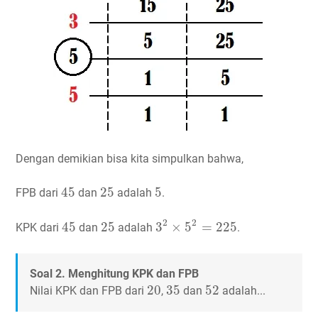
Dengan demikian bisa kita simpulkan bahwa,
45
25
5
45
25
5
FPB dari
dan
adalah
.
3
2
×
5
2
=
225
45
25
2
2
45
25
3
×
5
=
225
KPK dari
dan
adalah
.
Soal 2. Menghitung KPK dan FPB
20
35
52
20
35
52
Nilai KPK dan FPB dari
,
dan
adalah...