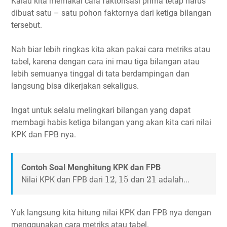
Kalau kita memakai cara faktorisasi prima tetap harus
dibuat satu – satu pohon faktornya dari ketiga bilangan
tersebut.
Nah biar lebih ringkas kita akan pakai cara metriks atau
tabel, karena dengan cara ini mau tiga bilangan atau
lebih semuanya tinggal di tata berdampingan dan
langsung bisa dikerjakan sekaligus.
Ingat untuk selalu melingkari bilangan yang dapat
membagi habis ketiga bilangan yang akan kita cari nilai
KPK dan FPB nya.
Contoh Soal Menghitung KPK dan FPB
12
15
21
12
15
21
Nilai KPK dan FPB dari
,
dan
adalah...
Yuk langsung kita hitung nilai KPK dan FPB nya dengan
menggunakan cara metriks atau tabel.