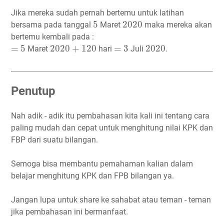
Jika mereka sudah pernah bertemu untuk latihan
5
2020
5
2020
bersama pada tanggal
Maret
maka mereka akan
bertemu kembali pada :
5
2020
120
3
2020
+
=
=
=
5
2020
+
120
=
3
2020
Maret
hari
Juli
.
Penutup
Nah adik - adik itu pembahasan kita kali ini tentang cara
paling mudah dan cepat untuk menghitung nilai KPK dan
FBP dari suatu bilangan.
Semoga bisa membantu pemahaman kalian dalam
belajar menghitung KPK dan FPB bilangan ya.
Jangan lupa untuk share ke sahabat atau teman - teman
jika pembahasan ini bermanfaat.