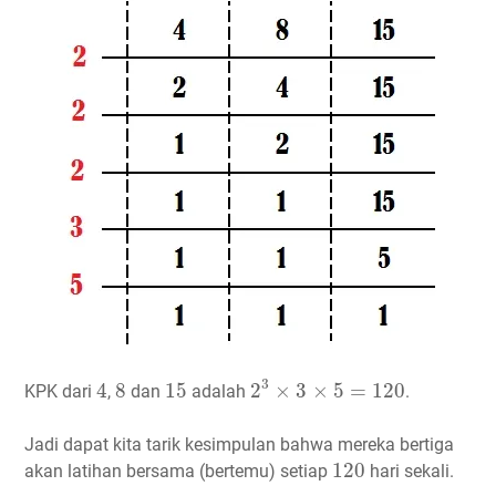
2
3
×
3
×
5
=
120
4
8
15
3
4
8
15
2
×
3
×
5
=
120
KPK dari
,
dan
adalah
.
Jadi dapat kita tarik kesimpulan bahwa mereka bertiga
120
120
akan latihan bersama (bertemu) setiap
hari sekali.