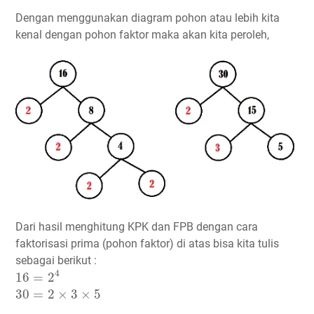
Dengan menggunakan diagram pohon atau lebih kita
kenal dengan pohon faktor maka akan kita peroleh,
Dari hasil menghitung KPK dan FPB dengan cara
faktorisasi prima (pohon faktor) di atas bisa kita tulis
sebagai berikut :
16
=
2
4
4
16
=
2
30
=
2
×
3
×
5
30
=
2
×
3
×
5