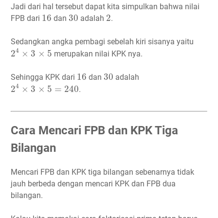
Jadi dari hal tersebut dapat kita simpulkan bahwa nilai
16
30
2
16
30
2
FPB dari
dan
adalah
.
Sedangkan angka pembagi sebelah kiri sisanya yaitu
2
4
×
3
×
5
4
2
×
3
×
5
merupakan nilai KPK nya.
16
30
16
30
Sehingga KPK dari
dan
adalah
2
4
×
3
×
5
=
240
4
2
×
3
×
5
=
240
.
Cara Mencari FPB dan KPK Tiga
Bilangan
Mencari FPB dan KPK tiga bilangan sebenarnya tidak
jauh berbeda dengan mencari KPK dan FPB dua
bilangan.