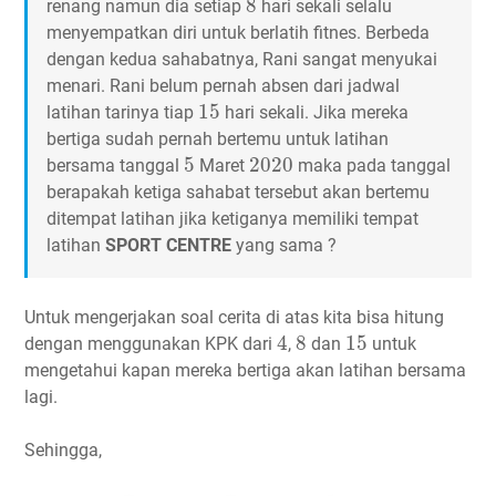
8
renang namun dia setiap
hari sekali selalu
menyempatkan diri untuk berlatih fitnes. Berbeda
dengan kedua sahabatnya, Rani sangat menyukai
menari. Rani belum pernah absen dari jadwal
15
15
latihan tarinya tiap
hari sekali. Jika mereka
bertiga sudah pernah bertemu untuk latihan
5
2020
5
2020
bersama tanggal
Maret
maka pada tanggal
berapakah ketiga sahabat tersebut akan bertemu
ditempat latihan jika ketiganya memiliki tempat
latihan
SPORT CENTRE
yang sama ?
Untuk mengerjakan soal cerita di atas kita bisa hitung
4
8
15
4
8
15
dengan menggunakan KPK dari
,
dan
untuk
mengetahui kapan mereka bertiga akan latihan bersama
lagi.
Sehingga,