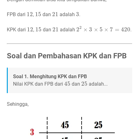
12
15
21
3
12
15
21
3
FPB dari
,
dan
adalah
.
2
2
×
3
×
5
×
7
=
420
12
15
21
2
12
15
21
2
×
3
×
5
×
7
=
420
KPK dari
,
dan
adalah
.
Soal dan Pembahasan KPK dan FPB
Soal 1. Menghitung KPK dan FPB
45
25
45
25
Nilai KPK dan FPB dari
dan
adalah...
Sehingga,