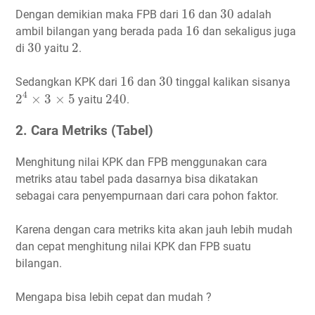
16
30
16
30
Dengan demikian maka FPB dari
dan
adalah
16
16
ambil bilangan yang berada pada
dan sekaligus juga
30
2
30
2
di
yaitu
.
16
30
16
30
Sedangkan KPK dari
dan
tinggal kalikan sisanya
2
4
×
3
×
5
240
4
2
×
3
×
5
240
yaitu
.
2. Cara Metriks (Tabel)
Menghitung nilai KPK dan FPB menggunakan cara
metriks atau tabel pada dasarnya bisa dikatakan
sebagai cara penyempurnaan dari cara pohon faktor.
Karena dengan cara metriks kita akan jauh lebih mudah
dan cepat menghitung nilai KPK dan FPB suatu
bilangan.
Mengapa bisa lebih cepat dan mudah ?