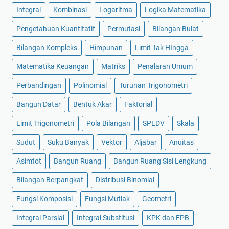
Integral
Kombinasi
Logaritma
Logika Matematika
Pengetahuan Kuantitatif
Permutasi
Bilangan Bulat
Bilangan Kompleks
Himpunan
Limit Tak HIngga
Matematika Keuangan
Matriks
Penalaran Umum
Perbandingan
Polinomial
Turunan Trigonometri
Bangun Datar
Bentuk Akar
Faktorial
Limit Trigonometri
Pola Bilangan
SPLDV
Skala
Sudut
Suku Banyak
Vektor
Aljabar
Anuitas
Asimtot
Bangun Ruang
Bangun Ruang Sisi Lengkung
Bilangan Berpangkat
Distribusi Binomial
Fungsi Komposisi
Fungsi Mutlak
Geometri
Integral Parsial
Integral Substitusi
KPK dan FPB