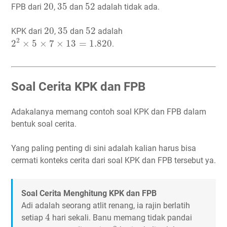
20
35
52
20
35
52
FPB dari
,
dan
adalah tidak ada.
20
35
52
20
35
52
KPK dari
,
dan
adalah
2
2
×
5
×
7
×
13
=
1.820
2
2
×
5
×
7
×
13
=
1.820
.
Soal Cerita KPK dan FPB
Adakalanya memang contoh soal KPK dan FPB dalam
bentuk soal cerita.
Yang paling penting di sini adalah kalian harus bisa
cermati konteks cerita dari soal KPK dan FPB tersebut ya.
Soal Cerita Menghitung KPK dan FPB
Adi adalah seorang atlit renang, ia rajin berlatih
4
4
setiap
hari sekali. Banu memang tidak pandai
8