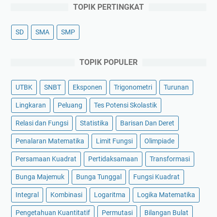
TOPIK PERTINGKAT
SD
SMA
SMP
TOPIK POPULER
UTBK
SNBT
Eksponen
Trigonometri
Turunan
Lingkaran
Peluang
Tes Potensi Skolastik
Relasi dan Fungsi
Statistika
Barisan Dan Deret
Penalaran Matematika
Limit Fungsi
Olimpiade
Persamaan Kuadrat
Pertidaksamaan
Transformasi
Bunga Majemuk
Bunga Tunggal
Fungsi Kuadrat
Integral
Kombinasi
Logaritma
Logika Matematika
Pengetahuan Kuantitatif
Permutasi
Bilangan Bulat