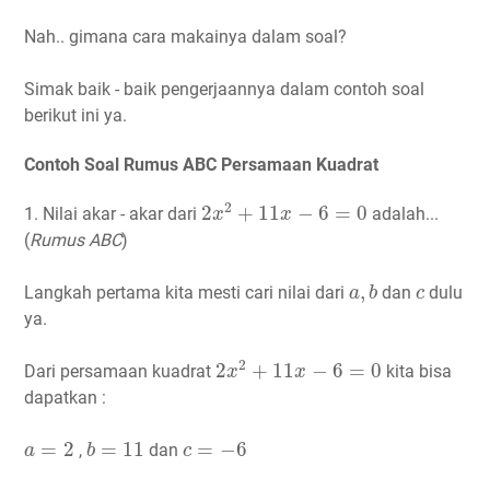
Nah.. gimana cara makainya dalam soal?
Simak baik - baik pengerjaannya dalam contoh soal
berikut ini ya.
Contoh Soal Rumus ABC Persamaan Kuadrat
2
x
2
+
11
x
−
6
=
0
2
2
+
11
−
6
=
0
1. Nilai akar - akar dari
adalah...
x
x
(
Rumus ABC
)
a
,
b
c
,
Langkah pertama kita mesti cari nilai dari
dan
dulu
a
b
c
ya.
2
x
2
+
11
x
−
6
=
0
2
2
+
11
−
6
=
0
Dari persamaan kuadrat
kita bisa
x
x
dapatkan :
b
=
11
a
=
2
c
=
−
6
=
2
=
11
=
−
6
,
dan
a
b
c