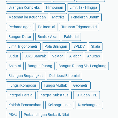
Bilangan Kompleks
Himpunan
Limit Tak HIngga
Matematika Keuangan
Matriks
Penalaran Umum
Perbandingan
Polinomial
Turunan Trigonometri
Bangun Datar
Bentuk Akar
Faktorial
Limit Trigonometri
Pola Bilangan
SPLDV
Skala
Sudut
Suku Banyak
Vektor
Aljabar
Anuitas
Asimtot
Bangun Ruang
Bangun Ruang Sisi Lengkung
Bilangan Berpangkat
Distribusi Binomial
Fungsi Komposisi
Fungsi Mutlak
Geometri
Integral Parsial
Integral Substitusi
KPK dan FPB
Kaidah Pencacahan
Kekongruenan
Kesebanguan
PSAJ
Perbandingan Berbalik Nilai