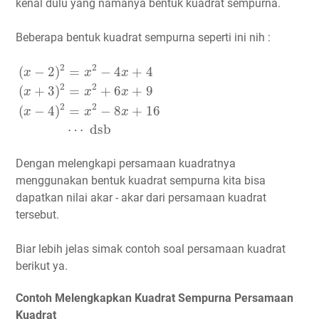
kenal dulu yang namanya bentuk kuadrat sempurna.
Beberapa bentuk kuadrat sempurna seperti ini nih :
(
x
−
2
)
2
=
x
2
−
4
x
+
4
(
x
+
3
)
2
=
x
2
+
6
x
+
9
(
x
−
4
)
2
=
x
2
−
8
x
+
1
2
2
(
−
2
)
=
−
4
+
4
x
x
x
2
2
(
+
3
)
=
+
6
+
9
x
x
x
2
2
(
−
4
)
=
−
8
+
16
x
x
x
⋯
dsb
Dengan melengkapi persamaan kuadratnya
menggunakan bentuk kuadrat sempurna kita bisa
dapatkan nilai akar - akar dari persamaan kuadrat
tersebut.
Biar lebih jelas simak contoh soal persamaan kuadrat
berikut ya.
Contoh Melengkapkan Kuadrat Sempurna Persamaan
Kuadrat