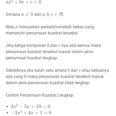
2
+
+
=
0
a
x
b
x
c
a
≠
0
a
,
b
,
c
∈
ℜ
≠
0
,
,
∈
Dimana
dan
.
a
a
b
c
R
x
Nilai
merupakan peubah(variabel) bebas yang
x
memenuhi persamaan kuadrat tersebut.
b
c
Jika ketiga komponen
dan
nya ada semua maka
b
c
persamaan kuadrat tersebut masuk dalam jenis
persamaan kuadrat lengkap.
b
c
Sebaliknya jika salah satu antara
dan
atau keduanya
b
c
0
0
ada yang
maka persamaan kuadrat tersebut masuk
dalam jenis persamaan kuadrat tidak lengkap.
Contoh Persamaan Kuadrat Lengkap :
2
x
2
−
5
x
+
10
=
0
2
2
−
5
+
10
=
0
x
x
−
3
x
2
+
4
x
+
1
=
0
2
−
3
+
4
+
1
=
0
x
x