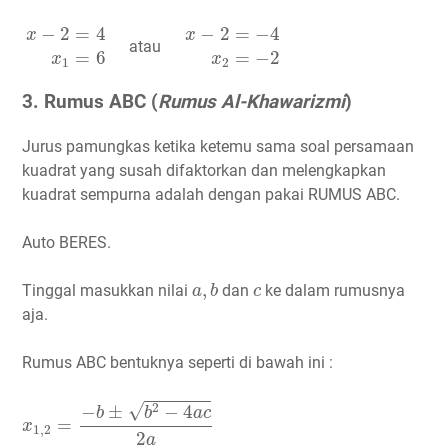
x
−
2
=
4
x
1
=
6
x
−
2
=
−
4
x
2
=
−
2
−
2
=
4
−
2
=
−
4
x
x
atau
=
6
=
−
2
x
x
1
2
3. Rumus ABC (
Rumus Al-Khawarizmi
)
Jurus pamungkas ketika ketemu sama soal persamaan
kuadrat yang susah difaktorkan dan melengkapkan
kuadrat sempurna adalah dengan pakai RUMUS ABC.
Auto BERES.
a
,
b
c
,
Tinggal masukkan nilai
dan
ke dalam rumusnya
a
b
c
aja.
Rumus ABC bentuknya seperti di bawah ini :
x
1
,
2
=
−
b
±
b
2
−
4
a
c
2
a
√
2
−
±
−
4
b
b
a
c
=
x
1
,
2
2
a