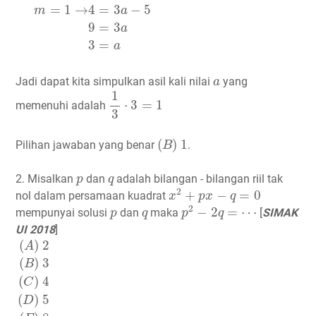
=
1
→
4
=
3
−
5
m
a
9
=
3
a
3
=
a
a
Jadi dapat kita simpulkan asil kali nilai
yang
a
1
3
⋅
3
=
1
1
⋅
3
=
1
memenuhi adalah
3
(
B
)
1
(
)
1
Pilihan jawaban yang benar
.
B
p
q
2. Misalkan
dan
adalah bilangan - bilangan riil tak
p
q
x
2
+
p
x
−
q
=
0
2
+
−
=
0
nol dalam persamaan kuadrat
x
p
x
q
p
2
−
2
q
=
⋯
p
q
2
−
2
=
⋯
mempunyai solusi
dan
maka
[
SIMAK
p
q
p
q
UI 2018
]
(
A
)
2
(
B
)
3
(
C
)
4
(
D
)
5
(
E
)
8
(
)
2
A
(
)
3
B
(
)
4
C
(
)
5
D