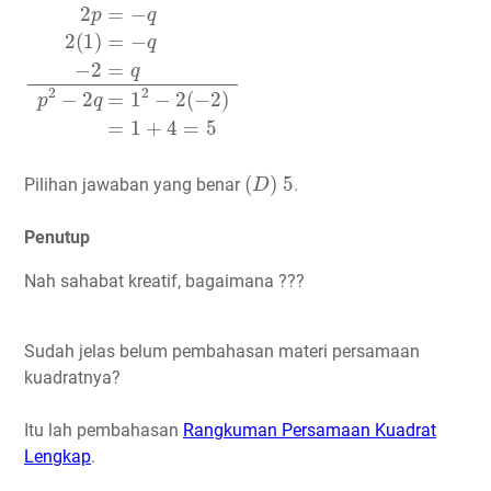
2
=
−
p
q
2
(
1
)
=
−
q
−
2
=
q
2
2
−
2
=
1
−
2
(
−
2
)
p
q
=
1
+
4
=
5
(
D
)
5
(
)
5
Pilihan jawaban yang benar
.
D
Penutup
Nah sahabat kreatif, bagaimana ???
Sudah jelas belum pembahasan materi persamaan
kuadratnya?
Itu lah pembahasan
Rangkuman Persamaan Kuadrat
Lengkap
.