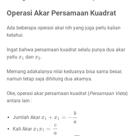
Operasi Akar Persamaan Kuadrat
Ada beberapa operasi akar nih yang juga perlu kalian
ketahui.
Ingat bahwa persamaan kuadrat selalu punya dua akar
x
1
x
2
yaitu
dan
.
x
x
1
2
Memang adakalanya nilai keduanya bisa sama besar,
namun tetap saja dihitung dua akarnya.
Oke, operasi akar persamaan kuadrat (
Persamaan Vieta
)
antara lain :
x
1
+
x
1
=
−
b
a
b
+
=
−
Jumlah Akar
x
x
1
1
a
x
1
x
1
=
c
a
c
=
Kali Akar
x
x
1
1
a
|
x
1
−
x
1
|
=
D
a