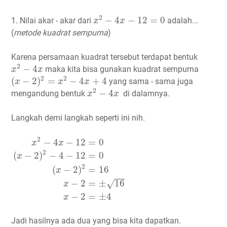
x
2
−
4
x
−
12
=
0
2
−
4
−
12
=
0
1. Nilai akar - akar dari
adalah...
x
x
(
metode kuadrat sempurna
)
Karena persamaan kuadrat tersebut terdapat bentuk
x
2
−
4
x
2
−
4
maka kita bisa gunakan kuadrat sempurna
x
x
(
x
−
2
)
2
=
x
2
−
4
x
+
4
2
2
(
−
2
)
=
−
4
+
4
yang sama - sama juga
x
x
x
x
2
−
4
x
2
−
4
mengandung bentuk
di dalamnya.
x
x
Langkah demi langkah seperti ini nih.
x
2
−
4
x
−
12
=
0
(
x
−
2
)
2
−
4
−
12
=
0
(
x
−
2
)
2
=
16
x
−
2
=
±
16
x
−
2
−
4
−
12
=
0
x
x
2
(
−
2
)
−
4
−
12
=
0
x
2
(
−
2
)
=
16
x
−
2
=
±
16
√
x
−
2
=
±
4
x
Jadi hasilnya ada dua yang bisa kita dapatkan.