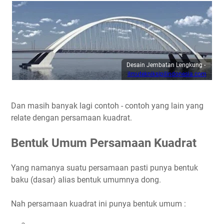
Desain Jembatan Lengkung -
ilmutekniksipilindonesia.com
Dan masih banyak lagi contoh - contoh yang lain yang
relate dengan persamaan kuadrat.
Bentuk Umum Persamaan Kuadrat
Yang namanya suatu persamaan pasti punya bentuk
baku (dasar) alias bentuk umumnya dong.
Nah persamaan kuadrat ini punya bentuk umum :
a
x
2
+
b
x
+
c
=
0