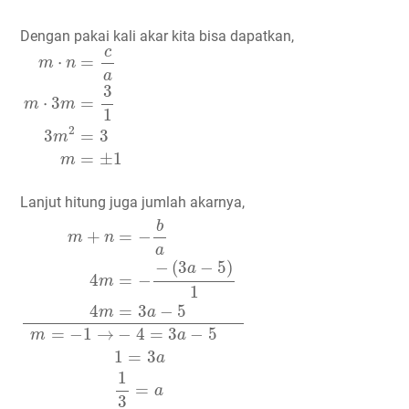
Dengan pakai kali akar kita bisa dapatkan,
m
⋅
n
=
c
a
m
⋅
3
m
=
3
1
3
m
2
=
3
m
=
±
1
c
⋅
=
m
n
a
3
=
⋅
3
m
m
1
2
3
=
3
m
=
±
1
m
Lanjut hitung juga jumlah akarnya,
m
+
n
=
−
b
a
4
m
=
−
−
(
3
a
−
5
)
1
4
m
=
3
a
−
5
m
=
−
1
→
−
4
=
3
a
−
b
+
=
−
m
n
a
−
(
3
−
5
)
a
4
=
−
m
1
4
=
3
−
5
m
a
=
−
1
→
−
4
=
3
−
5
m
a
1
=
3
a
1
=
a
3