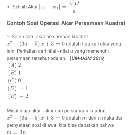
√
D
|
−
|
=
Selisih Akar
x
x
1
1
a
Contoh Soal Operasi Akar Persamaan Kuadrat
1. Salah satu akar persamaan kuadrat
x
2
−
(
3
a
−
5
)
x
+
3
=
0
2
−
(
3
−
5
)
+
3
=
0
adalah tiga kali akar yang
x
a
x
a
lain. Perkalian dari nilai - nilai
yang memenuhi
a
persamaan tersebut adalah... [
UM-UGM 2019
]
(
A
)
2
(
B
)
1
(
C
)
0
(
D
)
−
1
(
E
)
−
2
(
)
2
A
(
)
1
B
(
)
0
C
(
)
−
1
D
(
)
−
2
E
Misalin aja akar - akar dari persamaan kuadrat
x
2
−
(
3
a
−
5
)
x
+
3
=
0
m
n
2
−
(
3
−
5
)
+
3
=
0
adalah
dan
maka dari
x
a
x
m
n
pernyataan soal di awal kita bisa dapatkan bahwa
m
=
3
n
=
3
.
m
n