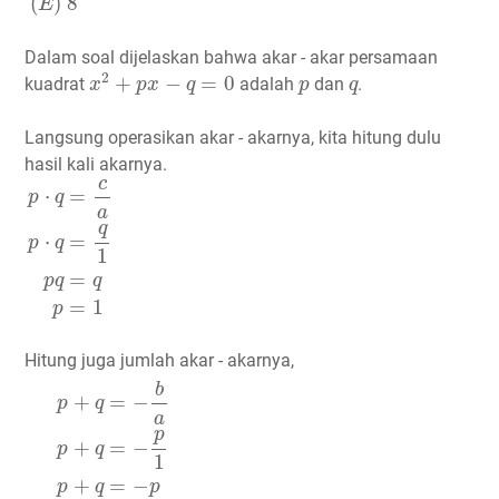
(
)
8
E
Dalam soal dijelaskan bahwa akar - akar persamaan
x
2
+
p
x
−
q
=
0
p
q
2
+
−
=
0
kuadrat
adalah
dan
.
x
p
x
q
p
q
Langsung operasikan akar - akarnya, kita hitung dulu
hasil kali akarnya.
p
⋅
q
=
c
a
p
⋅
q
=
q
1
p
q
=
q
p
=
1
c
⋅
=
p
q
a
q
⋅
=
p
q
1
=
p
q
q
=
1
p
Hitung juga jumlah akar - akarnya,
p
+
q
=
−
b
a
p
+
q
=
−
p
1
p
+
q
=
−
p
2
p
=
−
q
2
(
1
)
=
−
q
−
2
=
q
p
2
−
2
b
+
=
−
p
q
a
p
+
=
−
p
q
1
+
=
−
p
q
p