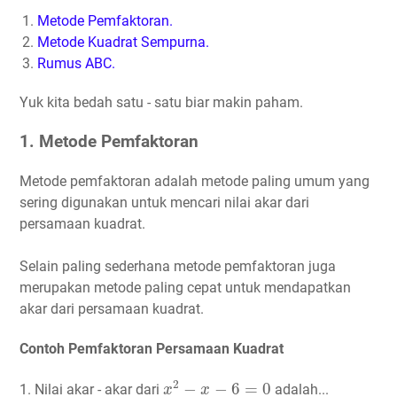
Metode Pemfaktoran.
Metode Kuadrat Sempurna.
Rumus ABC.
Yuk kita bedah satu - satu biar makin paham.
1. Metode Pemfaktoran
Metode pemfaktoran adalah metode paling umum yang
sering digunakan untuk mencari nilai akar dari
persamaan kuadrat.
Selain paling sederhana metode pemfaktoran juga
merupakan metode paling cepat untuk mendapatkan
akar dari persamaan kuadrat.
Contoh Pemfaktoran Persamaan Kuadrat
x
2
−
x
−
6
=
0
2
−
−
6
=
0
1. Nilai akar - akar dari
adalah...
x
x