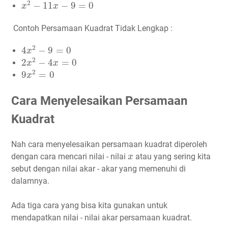
x
2
−
11
x
−
9
=
0
2
−
11
−
9
=
0
x
x
Contoh Persamaan Kuadrat Tidak Lengkap :
4
x
2
−
9
=
0
2
4
−
9
=
0
x
2
x
2
−
4
x
=
0
2
2
−
4
=
0
x
x
9
x
2
=
0
2
9
=
0
x
Cara Menyelesaikan Persamaan
Kuadrat
Nah cara menyelesaikan persamaan kuadrat diperoleh
x
dengan cara mencari nilai - nilai
atau yang sering kita
x
sebut dengan nilai akar - akar yang memenuhi di
dalamnya.
Ada tiga cara yang bisa kita gunakan untuk
mendapatkan nilai - nilai akar persamaan kuadrat.