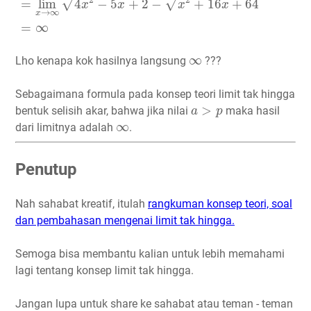
2
2
√
√
=
lim
4
−
5
+
2
−
+
16
+
64
x
x
x
x
→
∞
x
=
∞
∞
∞
Lho kenapa kok hasilnya langsung
???
Sebagaimana formula pada konsep teori limit tak hingga
a
>
p
>
bentuk selisih akar, bahwa jika nilai
maka hasil
a
p
∞
∞
dari limitnya adalah
.
Penutup
Nah sahabat kreatif, itulah
rangkuman konsep teori, soal
dan pembahasan mengenai limit tak hingga.
Semoga bisa membantu kalian untuk lebih memahami
lagi tentang konsep limit tak hingga.
Jangan lupa untuk share ke sahabat atau teman - teman