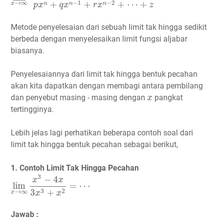
−
1
−
2
+
+
+
⋯
+
→
∞
n
n
n
x
p
x
q
x
r
x
z
Metode penyelesaian dari sebuah limit tak hingga sedikit
berbeda dengan menyelesaikan limit fungsi aljabar
biasanya.
Penyelesaiannya dari limit tak hingga bentuk pecahan
akan kita dapatkan dengan membagi antara pembilang
x
dan penyebut masing - masing dengan
pangkat
x
tertingginya.
Lebih jelas lagi perhatikan beberapa contoh soal dari
limit tak hingga bentuk pecahan sebagai berikut,
1. Contoh Limit Tak Hingga Pecahan
lim
x
→
∞
x
3
−
4
x
3
x
3
+
x
2
=
⋯
3
−
4
x
x
lim
=
⋯
3
2
3
+
→
∞
x
x
x
Jawab :