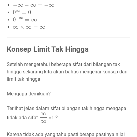
−
∞
−
∞
=
−
∞
−
∞
−
∞
=
−
∞
0
∞
=
0
∞
0
=
0
0
−
∞
=
∞
−
∞
0
=
∞
∞
×
∞
=
∞
∞
×
∞
=
∞
Konsep Limit Tak Hingga
Setelah mengetahui beberapa sifat dari bilangan tak
hingga sekarang kita akan bahas mengenai konsep dari
limit tak hingga.
Mengapa demikian?
Terlihat jelas dalam sifat bilangan tak hingga mengapa
∞
∞
∞
tidak ada sifat
=1 ?
∞
Karena tidak ada yang tahu pasti berapa pastinya nilai