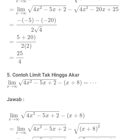
→
∞
x
2
2
√
√
=
lim
4
−
5
+
2
−
4
−
20
+
25
x
x
x
x
→
∞
x
−
(
−
5
)
−
(
−
20
)
=
√
2
4
5
+
20
)
=
2
(
2
)
25
=
4
5. Contoh Limit Tak Hingga Akar
lim
x
→
∞
4
x
2
−
5
x
+
2
−
(
x
+
8
)
=
⋯
√
2
lim
4
−
5
+
2
−
(
+
8
)
=
⋯
x
x
x
→
∞
x
Jawab :
lim
x
→
∞
4
x
2
−
5
x
+
2
−
(
x
+
8
)
=
lim
x
→
∞
4
x
2
−
5
x
+
2
−
(
x
+
8
2
√
lim
4
−
5
+
2
−
(
+
8
)
x
x
x
→
∞
x
√
2
2
√
=
lim
4
−
5
+
2
−
(
+
8
)
x
x
x
→
∞
x