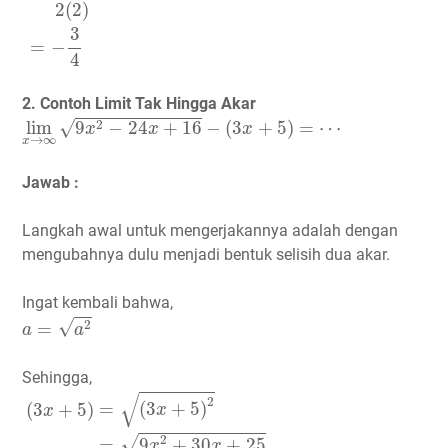
2
(
2
)
3
=
−
4
2. Contoh Limit Tak Hingga Akar
lim
x
→
∞
9
x
2
−
24
x
+
16
−
(
3
x
+
5
)
=
⋯
√
2
lim
9
−
24
+
16
−
(
3
+
5
)
=
⋯
x
x
x
→
∞
x
Jawab :
Langkah awal untuk mengerjakannya adalah dengan
mengubahnya dulu menjadi bentuk selisih dua akar.
Ingat kembali bahwa,
a
=
a
2
√
2
=
a
a
Sehingga,
(
3
x
+
5
)
=
(
3
x
+
5
)
2
=
9
x
2
+
30
x
+
25
√
2
=
(
3
+
5
)
(
3
+
5
)
x
x
2
√
=
9
+
30
+
25
x
x