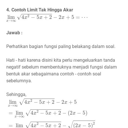
4. Contoh Limit Tak Hingga Akar
lim
x
→
∞
4
x
2
−
5
x
+
2
−
2
x
+
5
=
⋯
√
2
lim
4
−
5
+
2
−
2
+
5
=
⋯
x
x
x
→
∞
x
Jawab :
Perhatikan bagian fungsi paling belakang dalam soal.
Hati - hati karena disini kita perlu mengeluarkan tanda
negatif sebelum membentuknya menjadi fungsi dalam
bentuk akar sebagaimana contoh - contoh soal
sebelumnya.
Sehingga,
lim
x
→
∞
4
x
2
−
5
x
+
2
−
2
x
+
5
=
lim
x
→
∞
4
x
2
−
5
x
+
2
−
(
2
x
−
2
√
lim
4
−
5
+
2
−
2
+
5
x
x
x
→
∞
x
2
√
=
lim
4
−
5
+
2
−
(
2
−
5
)
x
x
x
→
∞
x
√
2
2
√
=
lim
4
−
5
+
2
−
(
2
−
5
)
x
x
x