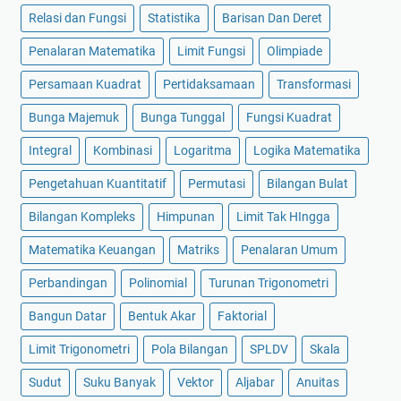
Relasi dan Fungsi
Statistika
Barisan Dan Deret
Penalaran Matematika
Limit Fungsi
Olimpiade
Persamaan Kuadrat
Pertidaksamaan
Transformasi
Bunga Majemuk
Bunga Tunggal
Fungsi Kuadrat
Integral
Kombinasi
Logaritma
Logika Matematika
Pengetahuan Kuantitatif
Permutasi
Bilangan Bulat
Bilangan Kompleks
Himpunan
Limit Tak HIngga
Matematika Keuangan
Matriks
Penalaran Umum
Perbandingan
Polinomial
Turunan Trigonometri
Bangun Datar
Bentuk Akar
Faktorial
Limit Trigonometri
Pola Bilangan
SPLDV
Skala
Sudut
Suku Banyak
Vektor
Aljabar
Anuitas