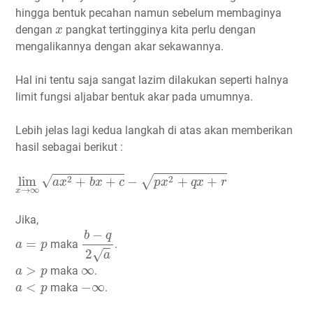
hingga bentuk pecahan namun sebelum membaginya
x
dengan
pangkat tertingginya kita perlu dengan
x
mengalikannya dengan akar sekawannya.
Hal ini tentu saja sangat lazim dilakukan seperti halnya
limit fungsi aljabar bentuk akar pada umumnya.
Lebih jelas lagi kedua langkah di atas akan memberikan
hasil sebagai berikut :
lim
x
→
∞
a
x
2
+
b
x
+
c
−
p
x
2
+
q
x
+
r
√
2
√
2
lim
+
+
−
+
+
a
x
b
x
c
p
x
q
x
r
→
∞
x
Jika,
b
−
q
2
a
−
b
q
a
=
p
=
maka
.
a
p
2
√
a
a
>
p
∞
>
∞
maka
.
a
p
−
∞
a
<
p
<
−
∞
maka
.
a
p