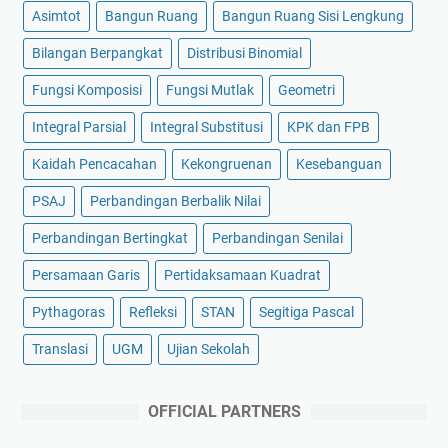
Asimtot
Bangun Ruang
Bangun Ruang Sisi Lengkung
Bilangan Berpangkat
Distribusi Binomial
Fungsi Komposisi
Fungsi Mutlak
Geometri
Integral Parsial
Integral Substitusi
KPK dan FPB
Kaidah Pencacahan
Kekongruenan
Kesebanguan
PSAJ
Perbandingan Berbalik Nilai
Perbandingan Bertingkat
Perbandingan Senilai
Persamaan Garis
Pertidaksamaan Kuadrat
Pythagoras
Refleksi
STAN
Segitiga Pascal
Translasi
UGM
Ujian Sekolah
OFFICIAL PARTNERS