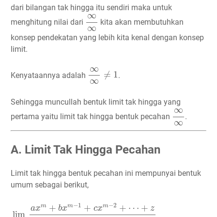
dari bilangan tak hingga itu sendiri maka untuk
∞
∞
∞
menghitung nilai dari
kita akan membutuhkan
∞
konsep pendekatan yang lebih kita kenal dengan konsep
limit.
∞
∞
≠
1
∞
≠
1
Kenyataannya adalah
.
∞
Sehingga muncullah bentuk limit tak hingga yang
∞
∞
∞
pertama yaitu limit tak hingga bentuk pecahan
.
∞
A. Limit Tak Hingga Pecahan
Limit tak hingga bentuk pecahan ini mempunyai bentuk
umum sebagai berikut,
lim
x
→
∞
a
x
m
+
b
x
m
−
1
+
c
x
m
−
2
+
⋯
+
z
p
x
n
+
q
x
n
−
1
+
r
x
n
−
1
−
2
+
+
+
⋯
+
m
m
m
a
x
b
x
c
x
z
lim