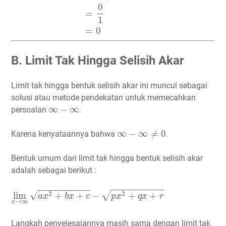
0
=
1
=
0
B. Limit Tak Hingga Selisih Akar
Limit tak hingga bentuk selisih akar ini muncul sebagai
solusi atau metode pendekatan untuk memecahkan
∞
−
∞
∞
−
∞
persoalan
.
∞
−
∞
≠
0
∞
−
∞
≠
0
Karena kenyataannya bahwa
.
Bentuk umum dari limit tak hingga bentuk selisih akar
adalah sebagai berikut :
lim
x
→
∞
a
x
2
+
b
x
+
c
−
p
x
2
+
q
x
+
r
√
2
√
2
lim
+
+
−
+
+
a
x
b
x
c
p
x
q
x
r
→
∞
x
Langkah penyelesaiannya masih sama dengan limit tak