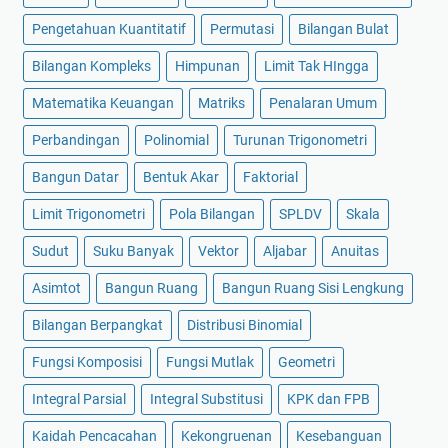
Pengetahuan Kuantitatif
Permutasi
Bilangan Bulat
Bilangan Kompleks
Himpunan
Limit Tak HIngga
Matematika Keuangan
Matriks
Penalaran Umum
Perbandingan
Polinomial
Turunan Trigonometri
Bangun Datar
Bentuk Akar
Faktorial
Limit Trigonometri
Pola Bilangan
SPLDV
Skala
Sudut
Suku Banyak
Vektor
Aljabar
Anuitas
Asimtot
Bangun Ruang
Bangun Ruang Sisi Lengkung
Bilangan Berpangkat
Distribusi Binomial
Fungsi Komposisi
Fungsi Mutlak
Geometri
Integral Parsial
Integral Substitusi
KPK dan FPB
Kaidah Pencacahan
Kekongruenan
Kesebanguan