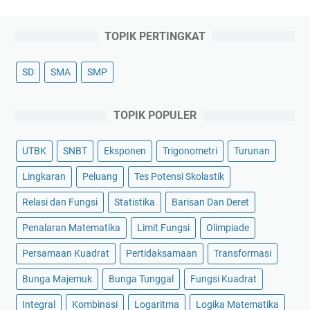
TOPIK PERTINGKAT
SD
SMA
SMP
TOPIK POPULER
UTBK
SNBT
Eksponen
Trigonometri
Turunan
Lingkaran
Peluang
Tes Potensi Skolastik
Relasi dan Fungsi
Statistika
Barisan Dan Deret
Penalaran Matematika
Limit Fungsi
Olimpiade
Persamaan Kuadrat
Pertidaksamaan
Transformasi
Bunga Majemuk
Bunga Tunggal
Fungsi Kuadrat
Integral
Kombinasi
Logaritma
Logika Matematika