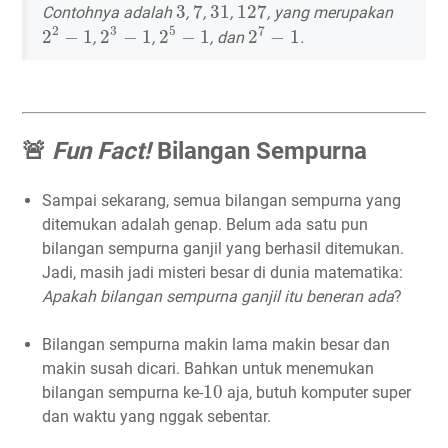
3
7
31
127
3
7
31
127
Contohnya adalah
,
,
,
, yang merupakan
2
2
−
1
2
3
−
1
2
5
−
1
2
7
−
1
2
3
5
7
2
−
1
2
−
1
2
−
1
2
−
1
,
,
, dan
.
🚨
Fun Fact!
Bilangan Sempurna
Sampai sekarang, semua bilangan sempurna yang
ditemukan adalah genap. Belum ada satu pun
bilangan sempurna ganjil yang berhasil ditemukan.
Jadi, masih jadi misteri besar di dunia matematika:
Apakah bilangan sempurna ganjil itu beneran ada
?
Bilangan sempurna makin lama makin besar dan
makin susah dicari. Bahkan untuk menemukan
10
10
bilangan sempurna ke-
aja, butuh komputer super
dan waktu yang nggak sebentar.