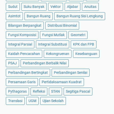
Sudut
Suku Banyak
Vektor
Aljabar
Anuitas
Asimtot
Bangun Ruang
Bangun Ruang Sisi Lengkung
Bilangan Berpangkat
Distribusi Binomial
Fungsi Komposisi
Fungsi Mutlak
Geometri
Integral Parsial
Integral Substitusi
KPK dan FPB
Kaidah Pencacahan
Kekongruenan
Kesebanguan
PSAJ
Perbandingan Berbalik Nilai
Perbandingan Bertingkat
Perbandingan Senilai
Persamaan Garis
Pertidaksamaan Kuadrat
Pythagoras
Refleksi
STAN
Segitiga Pascal
Translasi
UGM
Ujian Sekolah