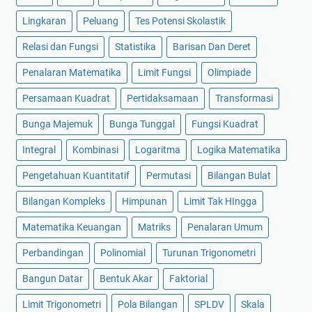
Lingkaran
Peluang
Tes Potensi Skolastik
Relasi dan Fungsi
Statistika
Barisan Dan Deret
Penalaran Matematika
Limit Fungsi
Olimpiade
Persamaan Kuadrat
Pertidaksamaan
Transformasi
Bunga Majemuk
Bunga Tunggal
Fungsi Kuadrat
Integral
Kombinasi
Logaritma
Logika Matematika
Pengetahuan Kuantitatif
Permutasi
Bilangan Bulat
Bilangan Kompleks
Himpunan
Limit Tak HIngga
Matematika Keuangan
Matriks
Penalaran Umum
Perbandingan
Polinomial
Turunan Trigonometri
Bangun Datar
Bentuk Akar
Faktorial
Limit Trigonometri
Pola Bilangan
SPLDV
Skala