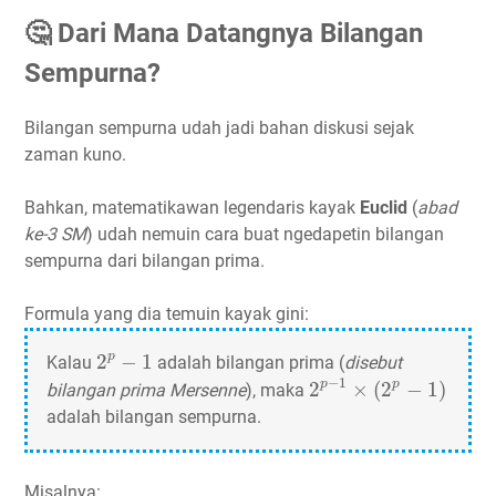
🤔 Dari Mana Datangnya Bilangan
Sempurna?
Bilangan sempurna udah jadi bahan diskusi sejak
zaman kuno.
Bahkan, matematikawan legendaris kayak
Euclid
(
abad
ke-3 SM
) udah nemuin cara buat ngedapetin bilangan
sempurna dari bilangan prima.
Formula yang dia temuin kayak gini:
2
𝑝
−
1
p
2
−
1
Kalau
adalah bilangan prima (
disebut
2
𝑝
−
1
×
(
2
𝑝
−
1
)
−
1
p
p
2
×
(
2
−
1
)
bilangan prima Mersenne
), maka
adalah bilangan sempurna.
Misalnya: