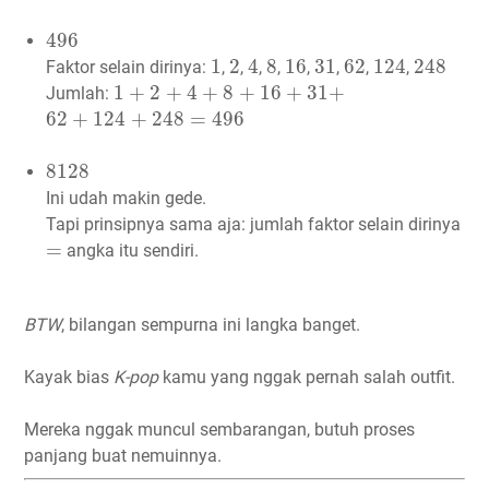
496
496
1
2
4
8
16
31
62
124
248
1
2
4
8
16
31
62
124
248
Faktor selain dirinya:
,
,
,
,
,
,
,
,
1
+
2
+
4
+
8
+
16
+
31
+
1
+
2
+
4
+
8
+
16
+
31
+
Jumlah:
62
+
124
+
248
=
496
62
+
124
+
248
=
496
8128
8128
Ini udah makin gede.
Tapi prinsipnya sama aja: jumlah faktor selain dirinya
=
=
angka itu sendiri.
BTW
, bilangan sempurna ini langka banget.
Kayak bias
K-pop
kamu yang nggak pernah salah outfit.
Mereka nggak muncul sembarangan, butuh proses
panjang buat nemuinnya.