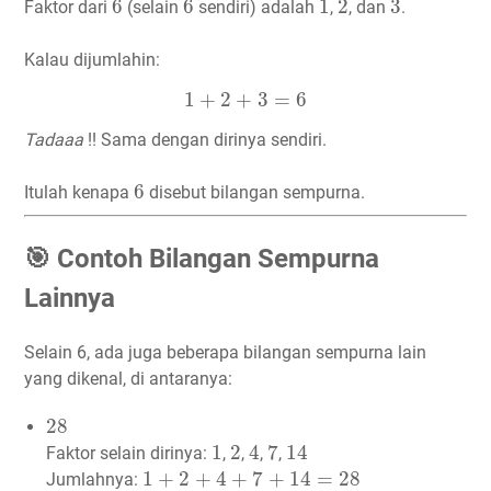
6
6
1
2
3
Faktor dari
(selain
sendiri) adalah
,
, dan
.
Kalau dijumlahin:
1
+
2
+
3
=
6
1
+
2
+
3
=
6
Tadaaa
!! Sama dengan dirinya sendiri.
6
6
Itulah kenapa
disebut bilangan sempurna.
🎯 Contoh Bilangan Sempurna
Lainnya
Selain 6, ada juga beberapa bilangan sempurna lain
yang dikenal, di antaranya:
28
28
1
2
4
7
14
1
2
4
7
14
Faktor selain dirinya:
,
,
,
,
1
+
2
+
4
+
7
+
14
=
28
1
+
2
+
4
+
7
+
14
=
28
Jumlahnya: