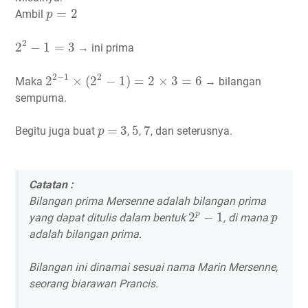
p
=
2
=
2
Ambil
p
2
2
−
1
=
3
2
2
−
1
=
3
→ ini prima
2
2
−
1
×
(
2
2
−
1
)
=
2
×
3
=
6
2
−
1
2
2
×
(
2
−
1
)
=
2
×
3
=
6
Maka
→ bilangan
sempurna.
3
5
7
p
=
=
3
5
7
Begitu juga buat
,
,
, dan seterusnya.
p
Catatan :
Bilangan prima Mersenne
adalah bilangan prima
2
p
−
1
p
p
2
−
1
yang dapat ditulis dalam bentuk
, di mana
p
adalah bilangan prima.
Bilangan ini dinamai sesuai nama
Marin Mersenne
,
seorang biarawan Prancis.